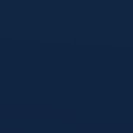
小时客服团队时刻准备为您提供技术支持。
浏览帮助文档
联系技术支持