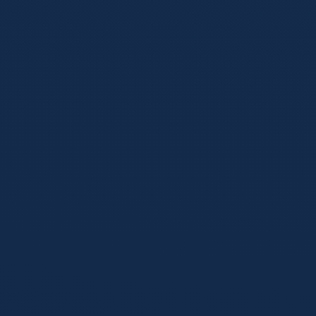
官方正版用户将第一时间获得新功能推送与性能优化更新。无
论是全新的赛事数据维度、更智能的个性化推荐算法，还是界
面UI的焕新升级，您都将走在所有体育迷的最前沿。
前往详细下载与安装教程
最新动态与赛事头条
关注半岛体育APP版本更新日志、重要活动公告以及深度赛事
前瞻，掌握第一手体坛资讯。
查看更多资讯