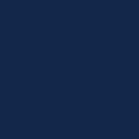
体育
2026-05-19
2026世界杯开幕时间与墨西哥举办城市全解析：从
阿兹台克到新世代球场，一场足球与旅行的盛宴
2026世界杯开幕战将在北美掀开大幕，而墨西哥的主办城市无
疑是最具历史厚度的一环。本文带你看懂开幕时间、举办城
市、主体育场、交通与城市氛围，并为赴墨观赛球迷整理一份
实用旅行指南。
阅读全文