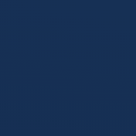
重新定义移动体育体验
半岛体育APP不仅仅是一个比分工具，它是集数据、资讯、互
动于一体的综合性体育生态平台。我们通过前沿的技术架构，
为您带来无与伦比的流畅体验。
毫秒级实时比分