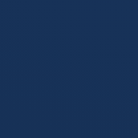
最新版本 V5.2.0 现已发布
掌握赛场瞬息
半岛体育APP
官方下载
专为顶尖体育迷打造的移动端赛事引擎。提供毫秒级实时比
分、深度数据模型、全球赛事高清动画直播与独家体育资讯。