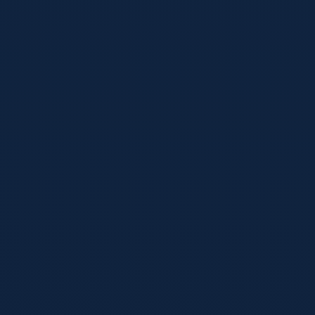
面向中国大陆用户的半岛体育APP官网，提供安卓与iOS官方
安全下载入口、版本更新公告与赛事资讯，并提供安装与使用
帮助支持。
快速导航
首页
APP下载
最新资讯
帮助中心